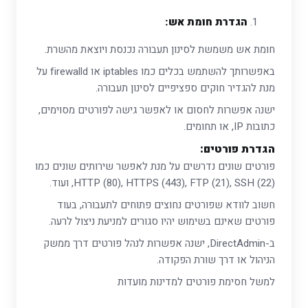
הגדרת חומת אש:
חומת אש משמשת לסינון תעבורה נכנסת ויוצאת מהשרת.
באפשרותך להשתמש בכלים כמו iptables או firewalld על
מנת להגדיר חוקים ספציפיים לסינון תעבורה.
ישנה אפשרות לחסום או לאפשר גישה לפורטים מסוימים,
כתובות IP, או תחומים.
הגדרת פורטים:
פורטים שונים נדרשים על מנת לאפשר שירותים שונים כמו
HTTP (80), HTTPS (443), FTP (21), SSH (22), ועוד.
חשוב לוודא שפורטים נחוצים פתוחים לתעבורה, בעוד
פורטים שאינם בשימוש יהיו סגורים למניעת ניצול לרעה.
ב-DirectAdmin, ישנה אפשרות לנהל פורטים דרך ממשק
הניהול או דרך שורת הפקודה.
למשל חסימת פורטים למדינות מועדות