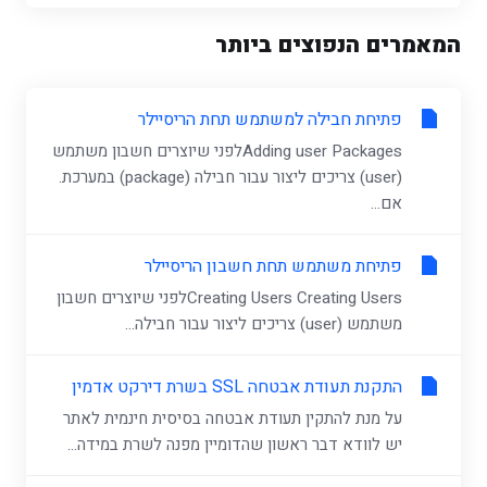
המאמרים הנפוצים ביותר
פתיחת חבילה למשתמש תחת הריסיילר
Adding user Packagesלפני שיוצרים חשבון משתמש
(user) צריכים ליצור עבור חבילה (package) במערכת.
אם...
פתיחת משתמש תחת חשבון הריסיילר
Creating Users Creating Usersלפני שיוצרים חשבון
משתמש (user) צריכים ליצור עבור חבילה...
התקנת תעודת אבטחה SSL בשרת דירקט אדמין
על מנת להתקין תעודת אבטחה בסיסית חינמית לאתר
יש לוודא דבר ראשון שהדומיין מפנה לשרת במידה...