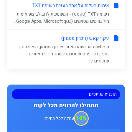
אימות בעלות על אתר בעזרת רשומת TXT
רשומת TXT (טקסט) - המשמשת לרוב לביצוע אימות
מול גורמים מסוימים (כגון: Google Apps, Microsoft...
ניקוי קאש (זיכרון מטמון)
ה-cache או בשמו האחר, זיכרון המטמון, הוא אחסון
זמני בדפדפנים שמטרתו לשמר מידע מאתרים
שזכורים לו...
תוכנית שותפים
תתחילו להרוויח מכל לקוח
10%
עמלה לכל החיים!