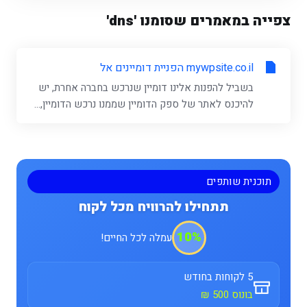
צפייה במאמרים שסומנו 'dns'
mywpsite.co.il הפניית דומיינים אל
בשביל להפנות אלינו דומיין שנרכש בחברה אחרת, יש
להיכנס לאתר של ספק הדומיין שממנו נרכש הדומיין,...
תוכנית שותפים
תתחילו להרוויח מכל לקוח
10%
עמלה לכל החיים!
5 לקוחות בחודש
בונוס 500 ₪