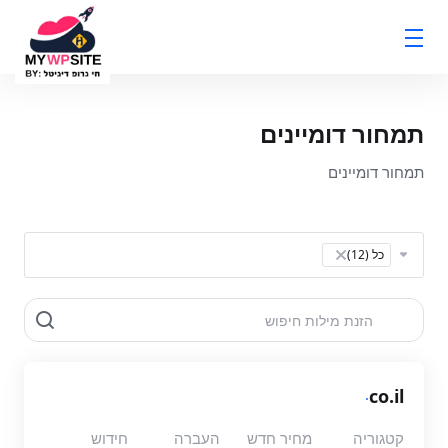
תמחור דומיינים
תמחור דומיינים
Table Filter
כל (12)
×
.
co.il
קטגוריה
מחיר חדש
העברה
חידוש