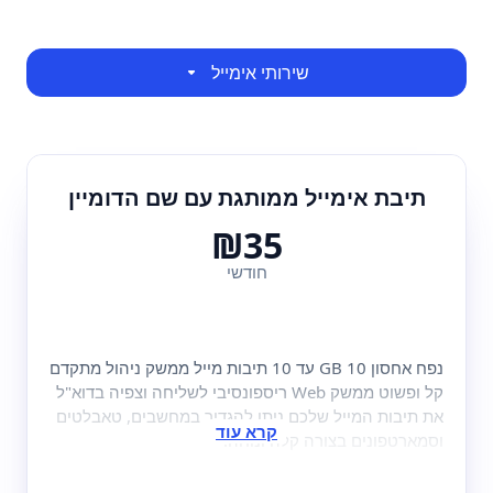
שירותי אימייל
תיבת אימייל ממותגת עם שם הדומיין
₪35
חודשי
נפח אחסון 10 GB עד 10 תיבות מייל ממשק ניהול מתקדם
קל ופשוט ממשק Web ריספונסיבי לשליחה וצפיה בדוא"ל
את תיבות המייל שלכם ניתן להגדיר במחשבים, טאבלטים
וסמארטפונים בצורה קלה ונוחה.