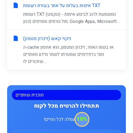
אימות בעלות על אתר בעזרת רשומת TXT
רשומת TXT (טקסט) - המשמשת לרוב לביצוע אימות
מול גורמים מסוימים (כגון: Google Apps, Microsoft...
ניקוי קאש (זיכרון מטמון)
ה-cache או בשמו האחר, זיכרון המטמון, הוא אחסון
זמני בדפדפנים שמטרתו לשמר מידע מאתרים
שזכורים לו...
תוכנית שותפים
תתחילו להרוויח מכל לקוח
10%
עמלה לכל החיים!