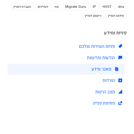
dns
HOST
IP
Migrate Guru
ns
דומיינים
העברת דומיין
חידוש דומיין
רישום דומיין
פניות ומידע
פניות השירות שלכם
הודעות וחדשות
מאגר מידע
הורדות
מצב הרשת
פתיחת פנייה