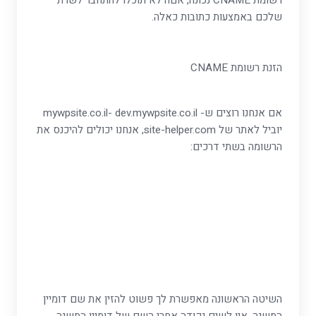
רשומת CNAME נכונה, אםה לא תוכלו להתחבר לשרת
שלכם באמצעות כתובות כאלה.
הזנת רשומת CNAME
אם אנחנו רוצים ש- mywpsite.co.il- dev.mywpsite.co.il
יוביל לאתר של site-helper.com, אנחנו יכולים להיכנס את
הרשומה בשתי דרכים:
השיטה הראשונה מאפשרת לך פשוט להזין את שם דומיין