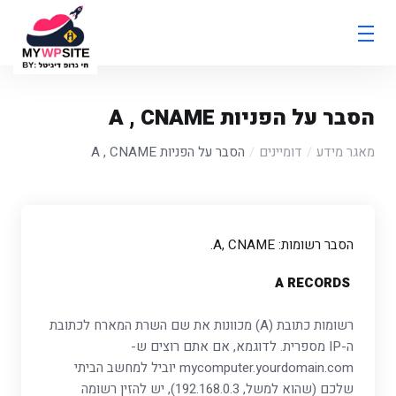
הסבר על הפניות A , CNAME
מאגר מידע
דומיינים
הסבר על הפניות A , CNAME
הסבר רשומות: A, CNAME.
A RECORDS
רשומות כתובת (A) מכוונות את שם השרת המארח לכתובת
ה-IP מספרית. לדוגמא, אם אתם רוצים ש-
mycomputer.yourdomain.com יוביל למחשב הביתי
שלכם (שהוא למשל, 192.168.0.3), יש להזין רשומה