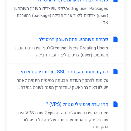
פתיחת חבילה למשתמש תחת הריסיילר
Adding user Packagesלפני שיוצרים חשבון משתמש
(user) צריכים ליצור עבור חבילה (package) במערכת.
אם...
פתיחת משתמש תחת חשבון הריסיילר
Creating Users Creating Usersלפני שיוצרים חשבון
משתמש (user) צריכים ליצור עבור חבילה...
התקנת תעודת אבטחה SSL בשרת דירקט אדמין
על מנת להתקין תעודת אבטחה בסיסית חינמית לאתר
יש לוודא דבר ראשון שהדומיין מפנה לשרת במידה...
מהו שרת וירטואלי מנוהל (VPS) ?
ישנם אנשים ששואלים מה זה vps ? שרת VPS הינו
שרת לעסקים המחפשים יותר שליטה על הפעולות
המקוונות...