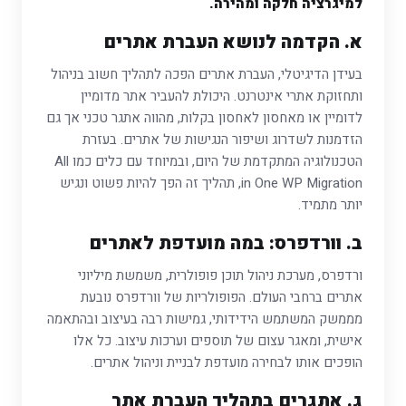
למיגרציה חלקה ומהירה.
א. הקדמה לנושא העברת אתרים
בעידן הדיגיטלי, העברת אתרים הפכה לתהליך חשוב בניהול
ותחזוקת אתרי אינטרנט. היכולת להעביר אתר מדומיין
לדומיין או מאחסון לאחסון בקלות, מהווה אתגר טכני אך גם
הזדמנות לשדרוג ושיפור הנגישות של אתרים. בעזרת
הטכנולוגיה המתקדמת של היום, ובמיוחד עם כלים כמו All
in One WP Migration, תהליך זה הפך להיות פשוט ונגיש
יותר מתמיד.
ב. וורדפרס: במה מועדפת לאתרים
ורדפרס, מערכת ניהול תוכן פופולרית, משמשת מיליוני
אתרים ברחבי העולם. הפופולריות של וורדפרס נובעת
מממשק המשתמש הידידותי, גמישות רבה בעיצוב ובהתאמה
אישית, ומאגר עצום של תוספים וערכות עיצוב. כל אלו
הופכים אותו לבחירה מועדפת לבניית וניהול אתרים.
ג. אתגרים בתהליך העברת אתר