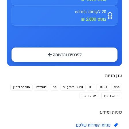
20 לקוחות בחודש
בונוס 2,000 ₪
לפרטים והרשמה
ענן תגיות
dns
HOST
IP
Migrate Guru
ns
דומיינים
העברת דומיין
חידוש דומיין
רישום דומיין
פניות ומידע
פניות השירות שלכם