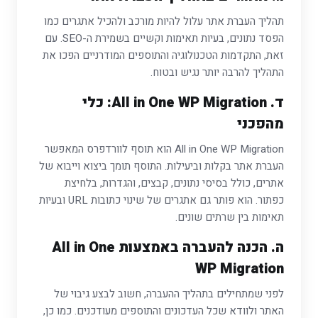
תהליך העברת אתר עלול להיות מורכב ולהכיל אתגרים כמו
הפסד נתונים, בעיות תאימות וקשיים בשמירת ה-SEO. עם
זאת, התקדמות הטכנולוגיה והתוספים המודרניים הפכו את
התהליך להרבה יותר נגיש ובטוח.
ד. All in One WP Migration: כלי
מהפכני
All in One WP Migration הוא תוסף לוורדפרס המאפשר
העברת אתר בקלות וביעילות. התוסף תומך ביצוא וייבוא של
אתרים, כולל בסיסי נתונים, קבצים, והגדרות, בלחיצת
כפתור. הוא פותר גם אתגרים של שינוי כתובות URL ובעיות
תאימות בין שרתים שונים.
ה. הכנה להעברה באמצעות All in One
WP Migration
לפני שמתחילים בתהליך ההעברה, חשוב לבצע גיבוי של
האתר ולוודא שכל העדכונים והתוספים מעודכנים. כמו כן,