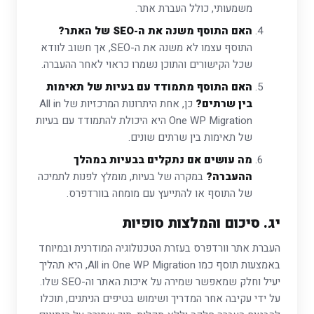
משמעותי, כולל העברת אתר.
האם התוסף משנה את ה-SEO של האתר?
התוסף עצמו לא משנה את ה-SEO, אך חשוב לוודא
שכל הקישורים והתוכן נשמרו כראוי לאחר ההעברה.
האם התוסף מתמודד עם בעיות של תאימות
בין שרתים?
כן, אחת היתרונות המרכזיות של All in
One WP Migration היא היכולת להתמודד עם בעיות
של תאימות בין שרתים שונים.
מה עושים אם נתקלים בבעיות במהלך
ההעברה?
במקרה של בעיות, מומלץ לפנות לתמיכה
של התוסף או להתייעץ עם מומחה בוורדפרס.
יג. סיכום והמלצות סופיות
העברת אתר וורדפרס בעזרת הטכנולוגיה המודרנית ובמיוחד
באמצעות תוסף כמו All in One WP Migration, היא תהליך
יעיל וחלק שמאפשר שמירה על איכות האתר וה-SEO שלו.
על ידי עקיבה אחר המדריך ושימוש בטיפים הניתנים, תוכלו