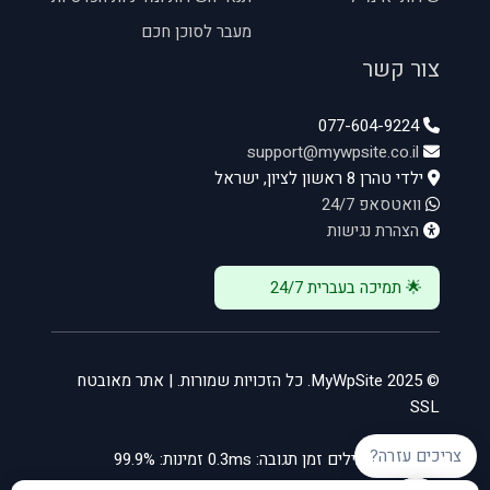
מעבר לסוכן חכם
צור קשר
077-604-9224
support@mywpsite.co.il
ילדי טהרן 8 ראשון לציון, ישראל
וואטסאפ 24/7
הצהרת נגישות
🌟 תמיכה בעברית 24/7
© 2025 MyWpSite. כל הזכויות שמורות. | אתר מאובטח
SSL
צריכים עזרה?
שרתים פעילים
זמן תגובה: 0.3ms
זמינות: 99.9%