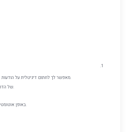
DKIM מאפשר לך לחתום דיגיטלית על הודעות הדוא"ל שאתה שולח, מה שמאפשר לשרתים המקבלים לאמת את זהות השולח.
זה נעשה על ידי יצירת זוג מפתחות (פרטי וציבורי) והוספת המפתח הציבורי ל-DNS של הדומיין.
DirectAdmin מספק אופציה ליצירת מפתחות DKIM והוספת המפתח הציבורי ל-DNS באופן אוטומטי.