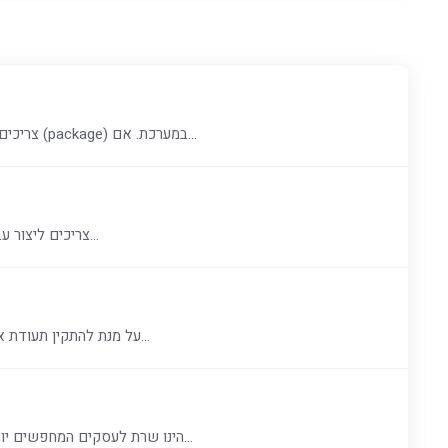
Adding user Packagesלפני שיוצרים חשבון משתמש (user) צריכים ליצור עבור חבילה (package) במערכת. אם...
Creating Users Creating Usersלפני שיוצרים חשבון משתמש (user) צריכים ליצור עבור חבילה...
על מנת להתקין תעודת אבטחה בסיסית חינמית לאתר יש לוודא דבר ראשון שהדומיין מפנה לשרת במידה...
ישנם אנשים ששואלים מה זה vps ? שרת VPS הינו שרת לעסקים המחפשים יותר שליטה על הפעולות המקוונות...