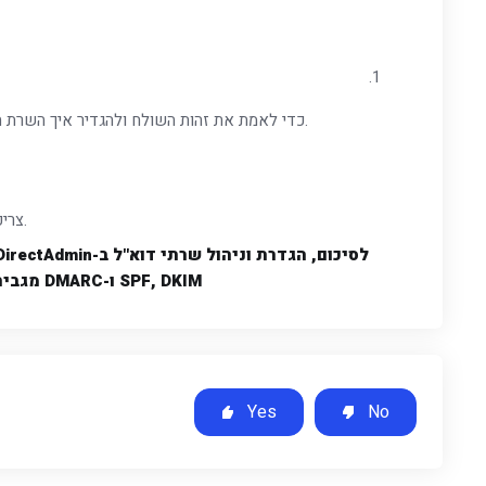
DMARC משתמש ב-SPF ו-DKIM כדי לאמת את זהות השולח ולהגדיר איך השרת המקבל צריך להתמודד עם הודעות שאינן מאומתות.
רשומת ה-DMARC צריכה לכלול מדיניות לטיפול בהודעות לא מאומתות והוראות לדיווחים.
SPF, DKIM ו-DMARC מגבירות את אבטחת הדוא"ל ומסייעות במניעת זיופים ותוקפנות בתחום הדוא"ל.
Yes
No