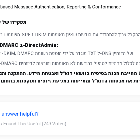
based Message Authentication, Reporting & Conformance
תפקידו של DMARC:
הגדרת DMARC ב-DirectAdmin:
כמו SPF ו-DKIM, DMARC מוגדר על ידי הוספת רשומת TXT ל-DNS של הדומיין.
לסיכום, הגדרת וניהול שרתי דוא"ל ב-DirectAdmin מחייבת הבנה בסיסית בנושאי דוא"ל ואבטחת מידע. ההתק
 answer helpful?
s Found This Useful (249 Votes)