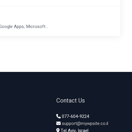
רשומת TXT (טקסט) - המשמשת לרוב לביצוע אימות מול גורמים מסוימים (כגון: gle Apps, Microsoft
Contact Us
077-604-9224
support@mywpsite.co.il
Tel Aviv, Israel