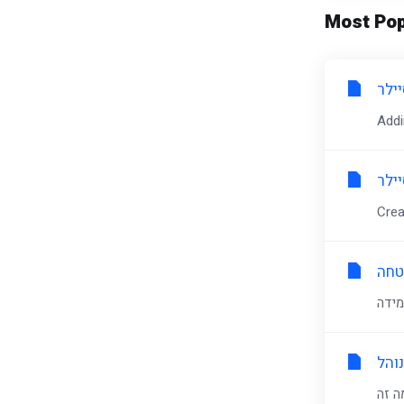
Most Pop
ילר
ילר