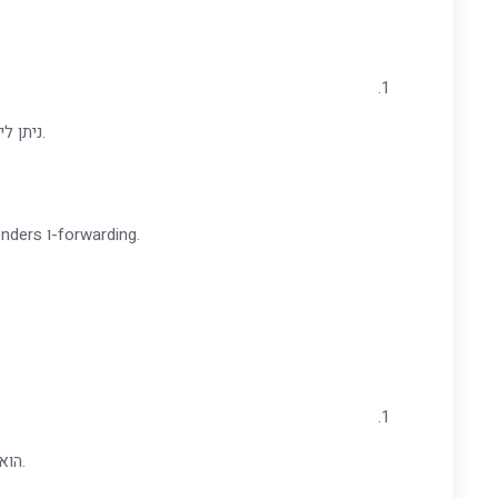
ב-DirectAdmin, ניתן ליצור חשבונות דוא"ל חדשים עבור כל דומיין שנמצא תחת הניהול שלך.
.
קביעת הגדרות כמו גבולות שליחה, פילטרים לספאם, והגדרות נוספות כגון autoresponders ו-forwarding
SPF הוא מנגנון אבטחה שמגדיר אילו שרתים מורשים לשלוח דוא"ל מטעם הדומיין שלך.