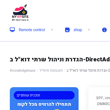
Remote control
shop
ול שרתי דוא"ל ב-DirectAdmin
Direc
חשבונות אימייל
Knowledgebase
תוכנית שותפים
הקמה וניהול שרתי דוא"ל ב-DirectAdmin הם תהליכים חשובים שמבטיחים תקשורת דוא"ל יעילה ובטוחה. נדון גם בהגדרת מערכות האבטחה SPF,
תתחילו להרוויח מכל לקוח