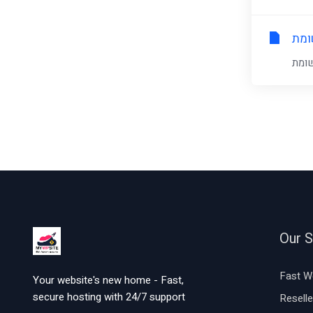
Our S
Fast W
Your website's new home - Fast,
secure hosting with 24/7 support
Reselle