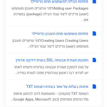
פתיחת חבילה למשתמש תחת הריסיילר
Adding user Packagesלפני שיוצרים חשבון משתמש
(user) צריכים ליצור עבור חבילה (package) במערכת.
אם...
פתיחת משתמש תחת חשבון הריסיילר
Creating Users Creating Usersלפני שיוצרים חשבון
משתמש (user) צריכים ליצור עבור חבילה...
התקנת תעודת אבטחה SSL בשרת דירקט אדמין
על מנת להתקין תעודת אבטחה בסיסית חינמית לאתר
יש לוודא דבר ראשון שהדומיין מפנה לשרת במידה...
אימות בעלות על אתר בעזרת רשומת TXT
רשומת TXT (טקסט) - המשמשת לרוב לביצוע אימות
מול גורמים מסוימים (כגון: Google Apps, Microsoft...