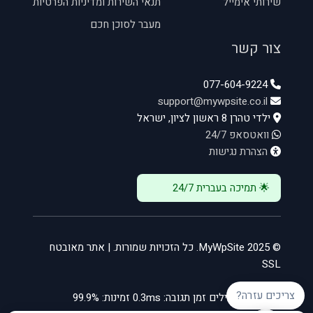
שירותי אימייל
תנאי השירות ומדיניות הפרטיות
מעבר לסוכן חכם
צור קשר
077-604-9224
support@mywpsite.co.il
ילדי טהרן 8 ראשון לציון, ישראל
וואטסאפ 24/7
הצהרת נגישות
🌟 תמיכה בעברית 24/7
© 2025 MyWpSite. כל הזכויות שמורות. | אתר מאובטח
SSL
צריכים עזרה?
שרתים פעילים
זמן תגובה: 0.3ms
זמינות: 99.9%