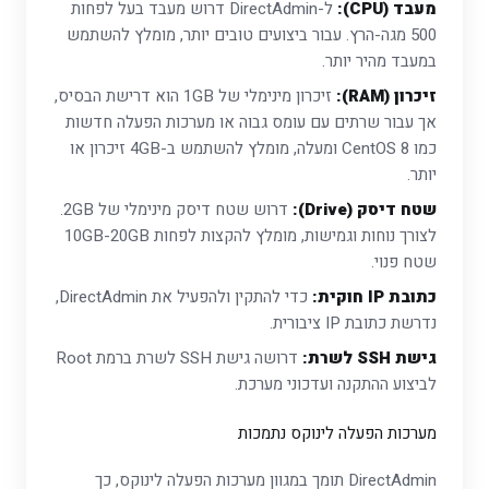
מעבד (CPU):
ל-DirectAdmin דרוש מעבד בעל לפחות
500 מגה-הרץ. עבור ביצועים טובים יותר, מומלץ להשתמש
במעבד מהיר יותר.
זיכרון (RAM):
זיכרון מינימלי של 1GB הוא דרישת הבסיס,
אך עבור שרתים עם עומס גבוה או מערכות הפעלה חדשות
כמו CentOS 8 ומעלה, מומלץ להשתמש ב-4GB זיכרון או
יותר.
שטח דיסק (Drive):
דרוש שטח דיסק מינימלי של 2GB.
לצורך נוחות וגמישות, מומלץ להקצות לפחות 10GB-20GB
שטח פנוי.
כתובת IP חוקית:
כדי להתקין ולהפעיל את DirectAdmin,
נדרשת כתובת IP ציבורית.
גישת SSH לשרת:
דרושה גישת SSH לשרת ברמת Root
לביצוע ההתקנה ועדכוני מערכת.
מערכות הפעלה לינוקס נתמכות
DirectAdmin תומך במגוון מערכות הפעלה לינוקס, כך