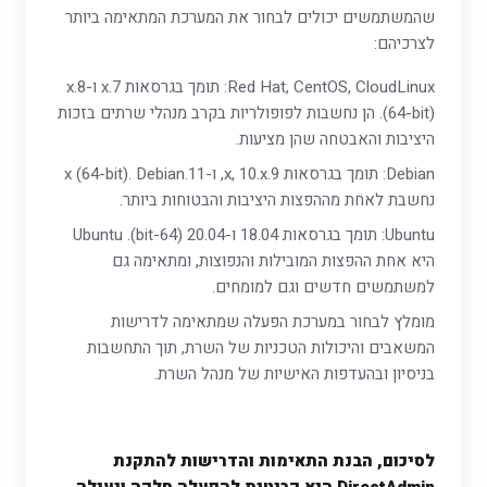
שהמשתמשים יכולים לבחור את המערכת המתאימה ביותר
לצרכיהם:
Red Hat, CentOS, CloudLinux: תומך בגרסאות 7.x ו-8.x
(64-bit). הן נחשבות לפופולריות בקרב מנהלי שרתים בזכות
היציבות והאבטחה שהן מציעות.
Debian: תומך בגרסאות 9.x, 10.x, ו-11.x (64-bit). Debian
נחשבת לאחת מההפצות היציבות והבטוחות ביותר.
Ubuntu: תומך בגרסאות 18.04 ו-20.04 (64-bit). Ubuntu
היא אחת ההפצות המובילות והנפוצות, ומתאימה גם
למשתמשים חדשים וגם למומחים.
מומלץ לבחור במערכת הפעלה שמתאימה לדרישות
המשאבים והיכולות הטכניות של השרת, תוך התחשבות
בניסיון ובהעדפות האישיות של מנהל השרת.
לסיכום, הבנת התאימות והדרישות להתקנת