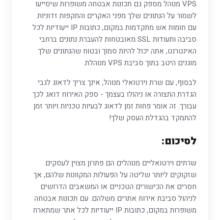
VPS מנוהל מספק גם תכונות אבטחה משופרות שיסייעו
לשמור על הנתונים שלך מפני האקרים והתקפות זדוניות.
עם חומות אש מתקדמות במקום, כתובות IP ייעודיות לכל
סביבה ותעודות SSL מאובטחות להעברת נתונים ברחבי
האינטרנט, אתה יכול להיות סמוך ובטוח שהנתונים שלך
מוגנים היטב בתוך סביבת VPS מנוהלת.
לבסוף, עם שרת וירטואלי מנוהל, אינך צריך לדאוג לגבי
הגדרת התצורה או ניהולו בעצמך - ספק האירוח דואג לכך
עבורך. זה אומר פחות זמן לדאוג לבעיות טכניות ויותר זמן
להתמקד בהגדלת העסק שלך!
לסיכום:
שרתים וירטואליים מנוהלים הם פתרון מצוין לעסקים
שזקוקים ליותר שליטה על הפעולות המקוונות שלהם, אך
חסרים את הכישורים הטכניים או המשאבים הדרושים
לניהול סביבת אירוח אתרים משלהם. עם תכונות אבטחה
משופרות במקום, כתובות IP ייעודיות לכל אתר שמתארח