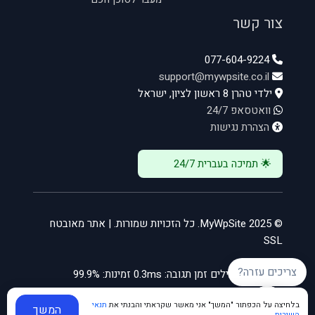
צור קשר
077-604-9224
support@mywpsite.co.il
ילדי טהרן 8 ראשון לציון, ישראל
וואטסאפ 24/7
הצהרת נגישות
🌟 תמיכה בעברית 24/7
© 2025 MyWpSite. כל הזכויות שמורות. | אתר מאובטח
SSL
צריכים עזרה?
שרתים פעילים
זמן תגובה: 0.3ms
זמינות: 99.9%
בלחיצה על הכפתור "המשך" אני מאשר שקראתי והבנתי את
תנאי
המשך
השירות