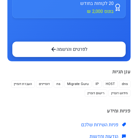
20 לקוחות בחודש
בונוס 2,000 ₪
לפרטים והרשמה
ענן תגיות
dns
HOST
IP
Migrate Guru
ns
דומיינים
העברת דומיין
חידוש דומיין
רישום דומיין
פניות ומידע
פניות השירות שלכם
הודעות וחדשות