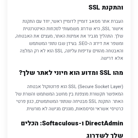
והתקנת SSL
העברת אתר מסאב דומיין לדומיין ראשי, יחד עם התקנת
אישור SSL, היא שדרוג משמעותי לנוכחות האינטרנטית
שלך. התהליך מגביר את אמינות האתר, מעצים את האבטחה,
ומשפר את דירוג ה-SEO. בעידן שבו נתוני המשתמש
והאבטחה מהווים עדיפות עליונה, SSL הוא לא רק המלצה
אלא דרישה.
מהו SSL ומדוע הוא חיוני לאתר שלך?
SSL (Secure Socket Layer) הוא פרוטוקול אבטחה
המאפשר תקשורת מוצפנת בין מחשב המשתמש והשרת של
האתר. התקנת SSL מבטיחה שנתוני המשתמשים, כגון פרטי
כרטיסי אשראי וסיסמאות, מוגנים מגישה לא מורשית.
DirectAdmin ו-Softaculous: הכלים
שלך לשדרוג