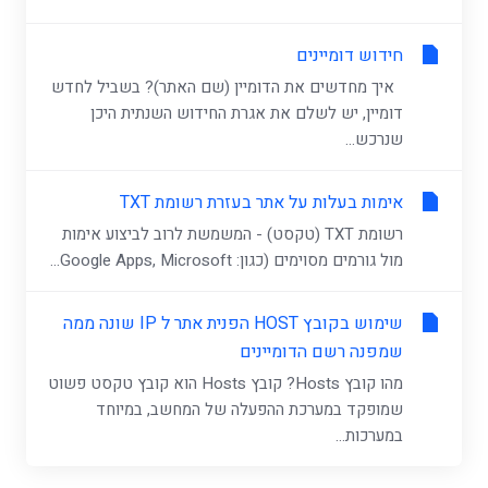
חידוש דומיינים
איך מחדשים את הדומיין (שם האתר)? בשביל לחדש
דומיין, יש לשלם את אגרת החידוש השנתית היכן
שנרכש...
אימות בעלות על אתר בעזרת רשומת TXT
רשומת TXT (טקסט) - המשמשת לרוב לביצוע אימות
מול גורמים מסוימים (כגון: Google Apps, Microsoft...
שימוש בקובץ HOST הפנית אתר ל IP שונה ממה
שמפנה רשם הדומיינים
מהו קובץ Hosts? קובץ Hosts הוא קובץ טקסט פשוט
שמופקד במערכת ההפעלה של המחשב, במיוחד
במערכות...