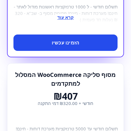
תשלום חודשי - ל 1000 טרנזקציות ראשונות מודול לאתר -
חינם! מערכת דוחות - חינם! פתיחת מסוף ב- שב"א - 320
₪ (עלות חד פעמית )
הזמינו עכשיו
מסוף סליקה WooCommerce המסלול
למתקדמים
₪407
חודשי + ₪320.00 דמי התקנה
תשלום חודשי עד 5000 טרנזקציות מערכת דוחות - חינם!