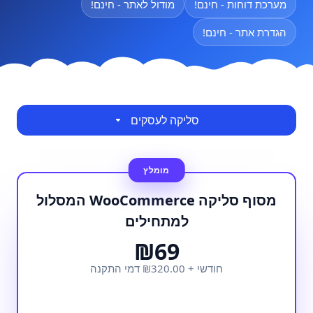
מערכת דוחות - חינם!
מודול לאתר - חינם!
הגדרת אתר - חינם!
סליקה לעסקים
מסוף סליקה WooCommerce המסלול
למתחילים
₪69
חודשי + ₪320.00 דמי התקנה