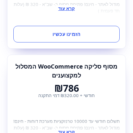
מודול לאתר - חינם! פתיחת מסוף ב- שב"א - 320 ₪ (עלות
חד פעמית )
הזמינו עכשיו
מסוף סליקה WooCommerce המסלול
למקצוענים
₪786
חודשי + ₪320.00 דמי התקנה
תשלום חודשי עד 10000 טרנזקציות מערכת דוחות - חינם!
מודול לאתר - חינם! פתיחת מסוף ב- שב"א - 320 ₪ (עלות