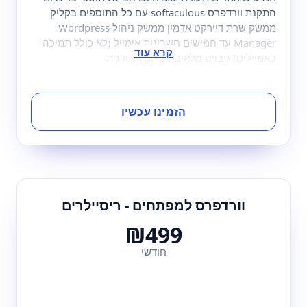
התקנת וורדפרס softaculous עם כל התוספים בקליק
ממשק שרת דיירקט אדמין ממשק ניהול Wordpress
Manager עד חמישים חשבונות אימייל (לא כולל תמיכה
באמיילים) גיבוים מלאים 30 יום אחורנית
הזמינו עכשיו
וורדפרס למפתחים - ריסיילרים
₪499
חודשי