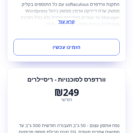
התקנת וורדפרס softaculous עם כל התוספים בקליק
ממשק שרת דיירקט אדמין ממשק ניהול Wordpress
Manager עד עשרים חשבונות אימייל (לא כולל תמיכה
באמיילים) גיבוים מלאים 30 יום אחורנית
הזמינו עכשיו
וורדפרס לסוכנויות - ריסיילרים
₪249
חודשי
נפח אחסון עצום - 50 ג"ב תעבורה חודשית 500 ג"ב עד
חמישים אתרים תעודת SSL חינם חבילת תוספי פרימיום