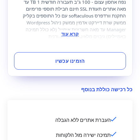
נפח אחסון עצום - 100 ג"ב תעבורה חודשית 1 TB עד
מאה אתרים תעודת SSL חינם חבילת תוספי פרימיום
התקנת וורדפרס softaculous עם כל התוספים בקליק
ממשק שרת דיירקט אדמין ממשק ניהול Wordpress
Manager עד מאה חשבונות אימייל (לא כולל תמיכה
באמיילים) גיבוים מלאים 30 יום אחורנית
הזמינו עכשיו
כל רכישה כוללת בנוסף
העברת אתרים ללא הגבלה
תמיכה ישירה מול הלקוחות