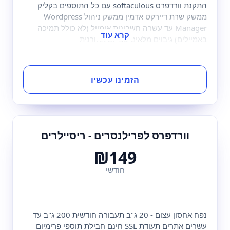
התקנת וורדפרס softaculous עם כל התוספים בקליק
ממשק שרת דיירקט אדמין ממשק ניהול Wordpress
Manager עד עשרה חשבונות אימייל (לא כולל תמיכה
באמיילים) גיבוים מלאים 30 יום אחורנית
הזמינו עכשיו
וורדפרס לפרילנסרים - ריסיילרים
₪149
חודשי
נפח אחסון עצום - 20 ג"ב תעבורה חודשית 200 ג"ב עד
עשרים אתרים תעודת SSL חינם חבילת תוספי פרימיום