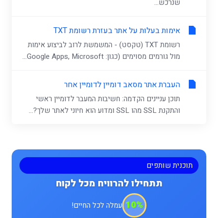
שנרכש...
אימות בעלות על אתר בעזרת רשומת TXT
רשומת TXT (טקסט) - המשמשת לרוב לביצוע אימות
מול גורמים מסוימים (כגון: Google Apps, Microsoft...
העברת אתר מסאב דומיין לדומיין אחר
תוכן עניינים הקדמה: חשיבות המעבר לדומיין ראשי
והתקנת SSL מהו SSL ומדוע הוא חיוני לאתר שלך?...
תוכנית שותפים
תתחילו להרוויח מכל לקוח
10%
עמלה לכל החיים!