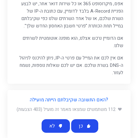
אפס, מיקרוסופט 365 או כל שירות דואר אחר, יש לבצע
הפניית A-Record בלבד לדומיין, עם כתובת ה-IP של
השרת שלכם, או של אחד השרתים שלנו כפי שקיבלתם
במייל תחת הכותרת "פרטי חשבון האחסון החדש שלך".
אם הדומיין נרכש אצלנו, הוא מופנה אוטומטית לשרתים
שלנו.
אם אין לכם את המייל עם פרטי ה-IP, ניתן להיכנס לניהול
ה-DNS בשרת שלכם. אם יש לכם שאלות נוספות, נשמח
לעזור.
?האם התשובה שקיבלתם הייתה מועילה
112 משתמשים שמצאו מאמר זה מועיל (403 הצבעות)
כן
לא